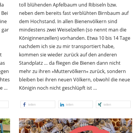
da
toll blühenden Apfelbaum und Ribiseln bzw.
 Bei
neben dem bereits fast verblühten Birnbaum auf
ine
dem Hochstand. In allen Bienenvölkern sind
 gar
mindestens zwei Weiselzellen (so nennt man die
Königinnenzellen) vorhanden. Etwa 10 bis 14 Tage
nachdem ich sie zu mir transportiert habe,
t
kommen sie wieder zurück auf den anderen
Das
Standplatz … da fliegen die Bienen dann nicht
egen
mehr zu ihren »Muttervölkern« zurück, sondern
chtes
bleiben bei ihren neuen Völkern, obwohl die neue
te …
Königin noch nicht geschlüpft ist …
teilen
teilen
teilen