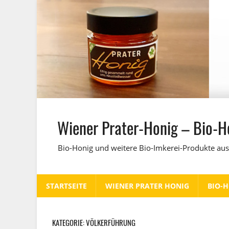
Zum
Inhalt
springen
Wiener Prater-Honig – Bio-H
Bio-Honig und weitere Bio-Imkerei-Produkte aus
STARTSEITE
WIENER PRATER HONIG
BIO-
KATEGORIE:
VÖLKERFÜHRUNG