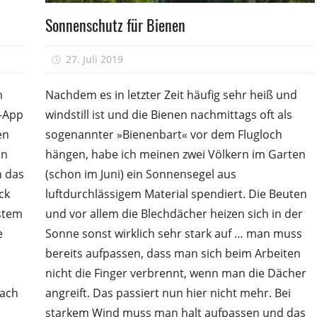
Völkerführung
Sonnenschutz für Bienen
27. Juli 2019
Peter
m
Nachdem es in letzter Zeit häufig sehr heiß und
y-App
windstill ist und die Bienen nachmittags oft als
en
sogenannter »Bienenbart« vor dem Flugloch
en
hängen, habe ich meinen zwei Völkern im Garten
h das
(schon im Juni) ein Sonnensegel aus
ck
luftdurchlässigem Material spendiert. Die Beuten
stem
und vor allem die Blechdächer heizen sich in der
e
Sonne sonst wirklich sehr stark auf … man muss
bereits aufpassen, dass man sich beim Arbeiten
nicht die Finger verbrennt, wenn man die Dächer
Nach
angreift. Das passiert nun hier nicht mehr. Bei
starkem Wind muss man halt aufpassen und das