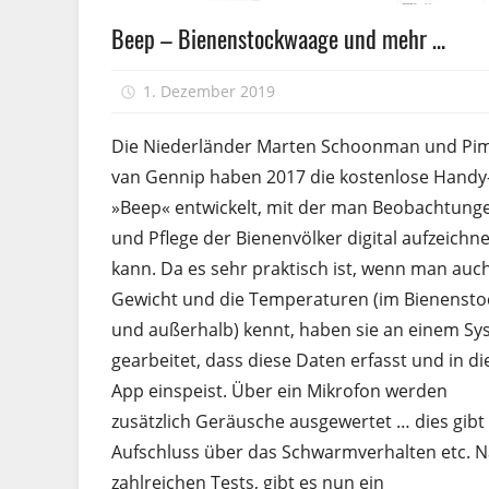
Völkerführung
Beep – Bienenstockwaage und mehr …
1. Dezember 2019
Peter
Die Niederländer Marten Schoonman und Pi
van Gennip haben 2017 die kostenlose Hand
»Beep« entwickelt, mit der man Beobachtung
und Pflege der Bienen­völker digital aufzeichn
kann. Da es sehr praktisch ist, wenn man auc
Gewicht und die Temperaturen (im Bienensto
und außerhalb) kennt, haben sie an einem Sy
gearbeitet, dass diese Daten erfasst und in di
App einspeist. Über ein Mikrofon werden
zusätzlich Geräusche ausgewertet … dies gibt
Aufschluss über das Schwarm­verhalten etc. 
zahlreichen Tests, gibt es nun ein