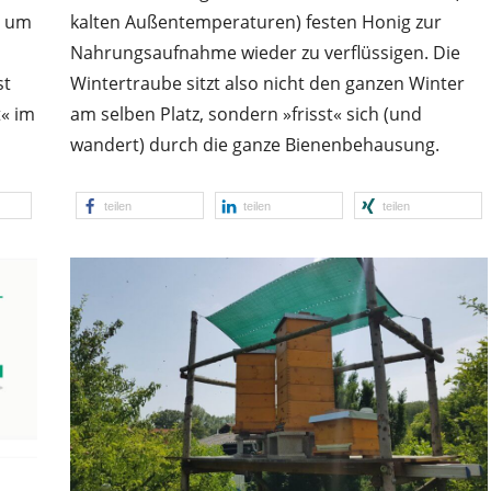
t um
kalten Außen­temperaturen) festen Honig zur
Nahrungs­aufnahme wieder zu verflüssigen. Die
st
Winter­traube sitzt also nicht den ganzen Winter
t« im
am selben Platz, sondern »frisst« sich (und
wandert) durch die ganze Bienenbehausung.
teilen
teilen
teilen