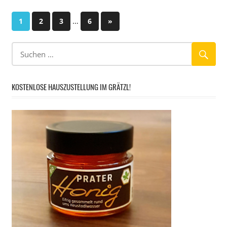
Seitennummerierung
…
Nächste
1
2
3
6
»
Beiträge
der
Beiträge
KOSTENLOSE HAUSZUSTELLUNG IM GRÄTZL!