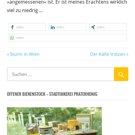
»angemessenen« ist. Er ist meines Erachtens wirklich
viel zu niedrig …
teilen
teilen
teilen
teilen
Vorheriger
Nächster
Beitragsnavigation
Sturm in Wien
Der Kälte trotzen
Beitrag:
Beitrag:
OFFENER BIENENSTOCK – STADTIMKEREI PRATERHONIG