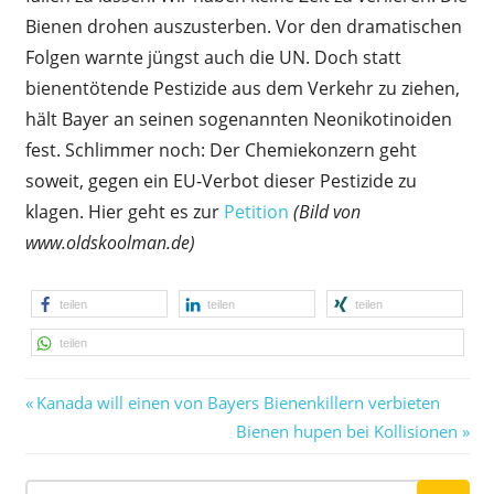
Bienen drohen auszusterben. Vor den dramatischen
Folgen warnte jüngst auch die UN. Doch statt
bienentötende Pestizide aus dem Verkehr zu ziehen,
hält Bayer an seinen sogenannten Neonikotinoiden
fest. Schlimmer noch: Der Chemiekonzern geht
soweit, gegen ein EU-Verbot dieser Pestizide zu
klagen. Hier geht es zur
Petition
(Bild von
www.oldskoolman.de)
teilen
teilen
teilen
teilen
Vorheriger
Beitragsnavigation
Kanada will einen von Bayers Bienenkillern verbieten
Beitrag:
Nächster
Bienen hupen bei Kollisionen
Beitrag: