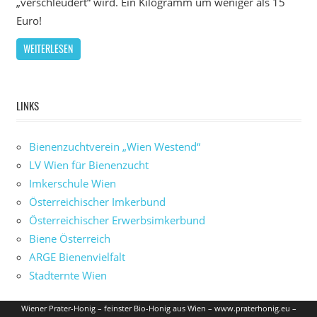
„verschleudert“ wird. Ein Kilogramm um weniger als 15
Euro!
WEITERLESEN
LINKS
Bienenzuchtverein „Wien Westend“
LV Wien für Bienenzucht
Imkerschule Wien
Österreichischer Imkerbund
Österreichischer Erwerbsimkerbund
Biene Österreich
ARGE Bienenvielfalt
Stadternte Wien
Wiener Prater-Honig – feinster Bio-Honig aus Wien – www.praterhonig.eu –