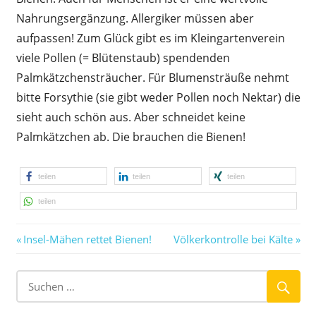
Nahrungsergänzung. Allergiker müssen aber
aufpassen! Zum Glück gibt es im Kleingarten­verein
viele Pollen (= Blütenstaub) spendenden
Palmkätzchensträucher. Für Blumensträuße nehmt
bitte Forsythie (sie gibt weder Pollen noch Nektar) die
sieht auch schön aus. Aber schneidet keine
Palmkätzchen ab. Die brauchen die Bienen!
teilen
teilen
teilen
teilen
Vorheriger
Nächster
Beitragsnavigation
Insel-Mähen rettet Bienen!
Völkerkontrolle bei Kälte
Beitrag:
Beitrag: