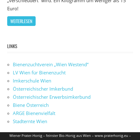
„verschleudert“ wird. Ein Kilogramm um weniger als 15
Euro!
WEITERLESEN
LINKS
Bienenzuchtverein „Wien Westend“
LV Wien für Bienenzucht
Imkerschule Wien
Österreichischer Imkerbund
Österreichischer Erwerbsimkerbund
Biene Österreich
ARGE Bienenvielfalt
Stadternte Wien
Wiener Prater-Honig – feinster Bio-Honig aus Wien – www.praterhonig.eu –