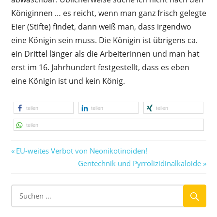
Königinnen … es reicht, wenn man ganz frisch gelegte
Eier (Stifte) findet, dann weiß man, dass irgendwo
eine Königin sein muss. Die Königin ist übrigens ca.
ein Drittel länger als die Arbeiterinnen und man hat
erst im 16. Jahrhundert festgestellt, dass es eben
eine Königin ist und kein König.
teilen
teilen
teilen
teilen
Vorheriger
Beitragsnavigation
EU-weites Verbot von Neonikotinoiden!
Beitrag:
Nächster
Gentechnik und Pyrrolizidinalkaloide
Beitrag: