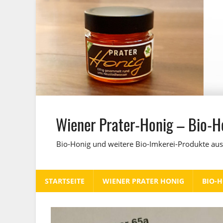
Zum
Inhalt
springen
Wiener Prater-Honig – Bio-H
Bio-Honig und weitere Bio-Imkerei-Produkte aus
STARTSEITE
WIENER PRATER HONIG
BIO-