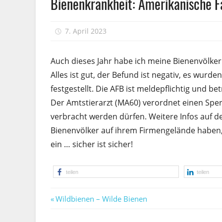
Bienenkrankheit: Amerikanische F
7. April 2023
Peter
Auch dieses Jahr habe ich meine Bienenvölker
Alles ist gut, der Befund ist negativ, es wurd
festgestellt. Die AFB ist meldepflichtig und
Der Amtstier­arzt (MA60) verordnet einen Sper
verbracht werden dürfen. Weitere Infos auf d
Bienenvölker auf ihrem Firmengelände haben,
ein … sicher ist sicher!
teilen
teilen
Vorheriger
Beitragsnavigation
Wildbienen – Wilde Bienen
Beitrag: