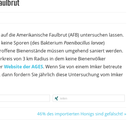
aulbrut
 auf die Amerikanische Faulbrut (AFB) untersuchen lassen.
en keine Sporen (des Bakterium
Paenibacillus
larvae
)
 betroffene Bienenstände müssen umgehend saniert werden.
rkreis von 3 km Radius in dem keine Bienen­völker
er
Website der AGES
. Wenn Sie von einem Imker betreute
 dann fordern Sie jährlich diese Unter­suchung vom Imker
teilen
Nächster
46% des importierten Honigs sind gefälscht!
Beitrag: