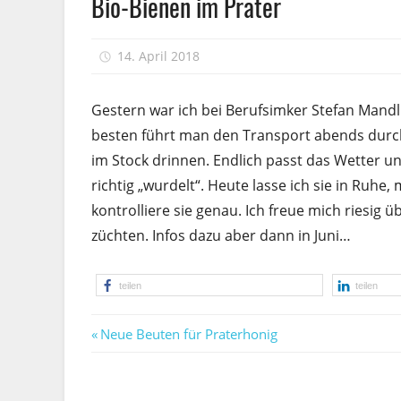
Bio-Bienen im Prater
14. April 2018
Peter
Gestern war ich bei Berufsimker Stefan Mandl
besten führt man den Transport abends durch, 
im Stock drinnen. Endlich passt das Wetter und
richtig „wurdelt“. Heute lasse ich sie in Ruhe
kontrolliere sie genau. Ich freue mich riesig
züchten. Infos dazu aber dann in Juni…
teilen
teilen
Vorheriger
Beitragsnavigation
Neue Beuten für Praterhonig
Beitrag: