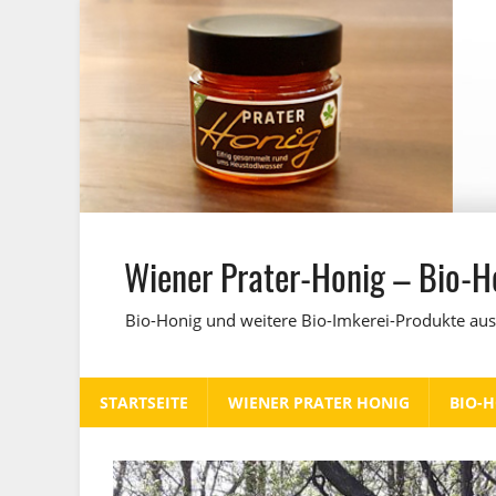
Zum
Inhalt
springen
Wiener Prater-Honig – Bio-H
Bio-Honig und weitere Bio-Imkerei-Produkte aus
STARTSEITE
WIENER PRATER HONIG
BIO-