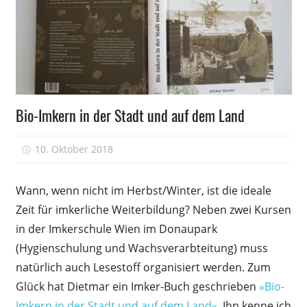
Literatur
Bio-Imkern in der Stadt und auf dem Land
Weiterbildung
10. Oktober 2018
Peter
Wann, wenn nicht im Herbst/Winter, ist die ideale
Zeit für imkerliche Weiterbildung? Neben zwei Kursen
in der Imkerschule Wien im Donaupark
(Hygienschulung und Wachsverarbteitung) muss
natürlich auch Lesestoff organisiert werden. Zum
Glück hat Dietmar ein Imker-Buch geschrieben
»Bio-
Imkern in der Stadt und auf dem Land«
. Ihn kenne ich