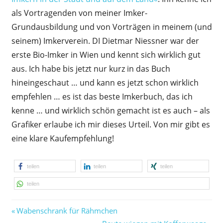
als Vortragenden von meiner Imker-
Grundausbildung und von Vorträgen in meinem (und
seinem) Imkerverein. DI Dietmar Niessner war der
erste Bio-Imker in Wien und kennt sich wirklich gut
aus. Ich habe bis jetzt nur kurz in das Buch
hineingeschaut … und kann es jetzt schon wirklich
empfehlen … es ist das beste Imkerbuch, das ich
kenne … und wirklich schön gemacht ist es auch – als
Grafiker erlaube ich mir dieses Urteil. Von mir gibt es
eine klare Kaufempfehlung!
teilen
teilen
teilen
teilen
Vorheriger
Beitragsnavigation
Wabenschrank für Rähmchen
Beitrag:
Nächster