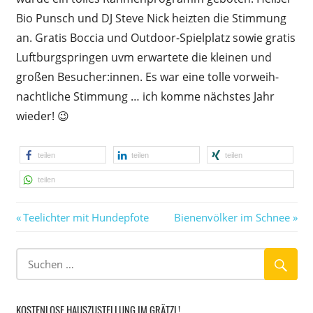
Bio Punsch und DJ Steve Nick heizten die Stimmung
an. Gratis Boccia und Outdoor-Spielplatz sowie gratis
Luftburg­springen uvm erwartete die kleinen und
großen Besucher:innen. Es war eine tolle vorweih­
nachtliche Stimmung … ich komme nächstes Jahr
wieder! 😉
teilen
teilen
teilen
teilen
Vorheriger
Nächster
Beitragsnavigation
Teelichter mit Hundepfote
Bienenvölker im Schnee
Beitrag:
Beitrag:
KOSTENLOSE HAUSZUSTELLUNG IM GRÄTZL!