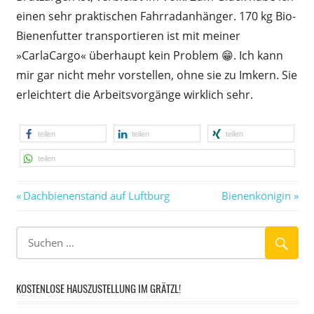
einen sehr praktischen Fahrradanhänger. 170 kg Bio-
Bienenfutter transportieren ist mit meiner
»CarlaCargo« überhaupt kein Problem 😁. Ich kann
mir gar nicht mehr vorstellen, ohne sie zu Imkern. Sie
erleichtert die Arbeitsvorgänge wirklich sehr.
teilen
teilen
teilen
teilen
Vorheriger
Nächster
Beitragsnavigation
Dachbienenstand auf Luftburg
Bienenkönigin
Beitrag:
Beitrag:
KOSTENLOSE HAUSZUSTELLUNG IM GRÄTZL!