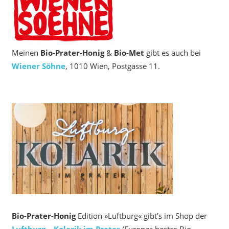
Meinen
Bio‑Prater-Honig
&
Bio-Met
gibt es auch bei
Wiener Söhne
, 1010 Wien, Postgasse 11.
Bio-Prater-Honig
Edition »Luftburg« gibt’s im Shop der