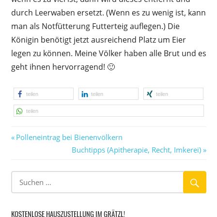
durch Leerwaben ersetzt. (Wenn es zu wenig ist, kann
man als Notfütterung Futterteig auflegen.) Die
Königin benötigt jetzt ausreichend Platz um Eier
legen zu können. Meine Völker haben alle Brut und es
geht ihnen hervorragend! 🙂
teilen
teilen
teilen
teilen
Vorheriger
Beitragsnavigation
Polleneintrag bei Bienenvölkern
Beitrag:
Nächster
Buchtipps (Apitherapie, Recht, Imkerei)
Beitrag:
KOSTENLOSE HAUSZUSTELLUNG IM GRÄTZL!