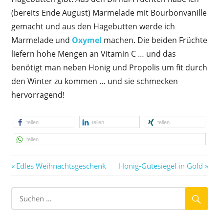
(bereits Ende August) Marmelade mit Bourbon­vanille
gemacht und aus den Hagebutten werde ich
Marmelade und
Oxymel
machen. Die beiden Früchte
liefern hohe Mengen an Vitamin C … und das
benötigt man neben Honig und Propolis um fit durch
den Winter zu kommen … und sie schmecken
hervorragend!
teilen
teilen
teilen
teilen
Vorheriger
Nächster
Beitragsnavigation
Edles Weihnachtsgeschenk
Honig-Gütesiegel in Gold
Beitrag:
Beitrag: