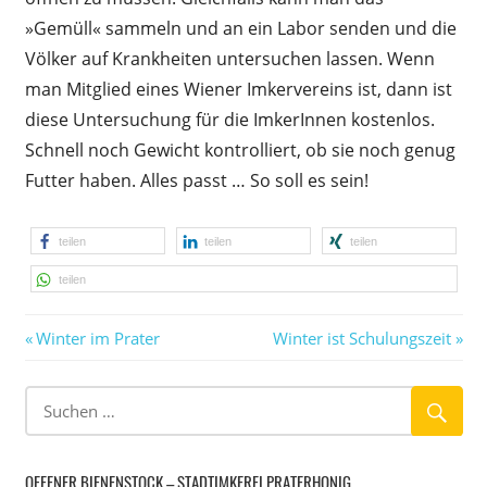
»Gemüll« sammeln und an ein Labor senden und die
Völker auf Krankheiten untersuchen lassen. Wenn
man Mitglied eines Wiener Imkervereins ist, dann ist
diese Untersuchung für die ImkerInnen kostenlos.
Schnell noch Gewicht kontrolliert, ob sie noch genug
Futter haben. Alles passt … So soll es sein!
teilen
teilen
teilen
teilen
Vorheriger
Nächster
Beitragsnavigation
Winter im Prater
Winter ist Schulungszeit
Beitrag:
Beitrag:
OFFENER BIENENSTOCK – STADTIMKEREI PRATERHONIG