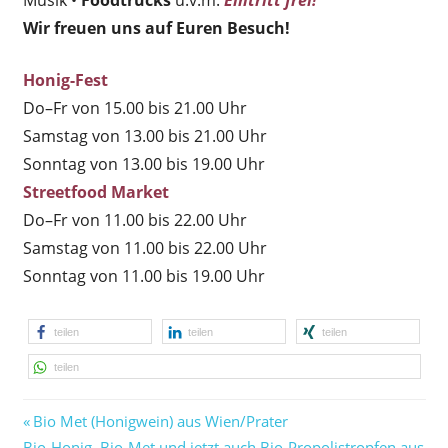
Musik •
Foodtrucks
u.v.m.
Eintritt frei!
Wir freuen uns auf Euren Besuch!
Honig-Fest
Do–Fr von 15.00 bis 21.00 Uhr
Samstag von 13.00 bis 21.00 Uhr
Sonntag von 13.00 bis 19.00 Uhr
Streetfood Market
Do–Fr von 11.00 bis 22.00 Uhr
Samstag von 11.00 bis 22.00 Uhr
Sonntag von 11.00 bis 19.00 Uhr
teilen
teilen
teilen
teilen
Vorheriger
Beitragsnavigation
Bio Met (Honigwein) aus Wien/Prater
Nächster
Beitrag:
Bio-Honig, Bio-Met und jetzt auch Bio‑Propolistropfen aus