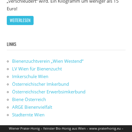
„verschleudert“ wird. Ein Kilogramm um weniger als 15
Euro!
WEITERLESEN
LINKS
Bienenzuchtverein „Wien Westend“
LV Wien für Bienenzucht
Imkerschule Wien
Österreichischer Imkerbund
Österreichischer Erwerbsimkerbund
Biene Österreich
ARGE Bienenvielfalt
Stadternte Wien
Wiener Prater-Honig – feinster Bio-Honig aus Wien – www.praterhonig.eu –