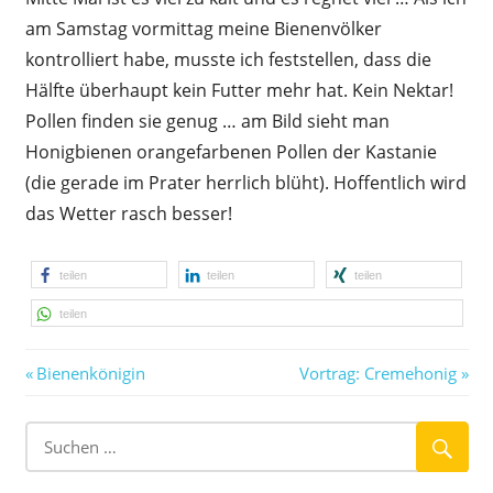
am Samstag vormittag meine Bienenvölker
kontrolliert habe, musste ich feststellen, dass die
Hälfte überhaupt kein Futter mehr hat. Kein Nektar!
Pollen finden sie genug … am Bild sieht man
Honigbienen orangefarbenen Pollen der Kastanie
(die gerade im Prater herrlich blüht). Hoffentlich wird
das Wetter rasch besser!
teilen
teilen
teilen
teilen
Vorheriger
Nächster
Beitragsnavigation
Bienenkönigin
Vortrag: Cremehonig
Beitrag:
Beitrag: