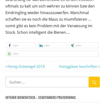
oftmals zu kalt um sich wehren zu können bzw den
Eindringling wieder hinauszuwerfen. Manchmal
schaffen sie es noch die Maus zu mumifizieren …
somit gibt es kein Problem mit der Verwesung im
Stock. Schon intelligent die Bienen….
teilen
teilen
teilen
teilen
Vorheriger
Nächster
Beitragsnavigation
Honig-Gütesiegel 2018
Honiggläser beschriften
Beitrag:
Beitrag:
OFFENER BIENENSTOCK – STADTIMKEREI PRATERHONIG