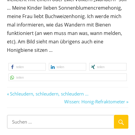
… Meine Kinder lieben Sonnenblumencremehonig,
meine Frau liebt Buchweizenhonig. Ich werde mich
mal informieren, wie das Wandern mit Bienen
funktioniert (an wen muss man was, wann melden,
etc). Am Bild sieht man übrigens auch eine
Honigbiene sitzen …
teilen
teilen
teilen
teilen
Vorheriger
Beitragsnavigation
Schleudern, schleudern, schleudern …
Beitrag:
Nächster
Wissen: Honig-Refraktometer
Beitrag: