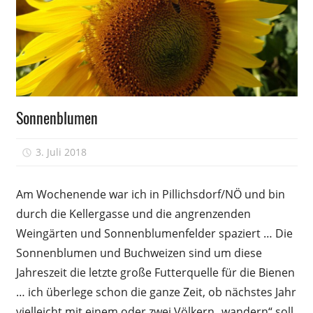
Honig
Sonnenblumen
Tracht
3. Juli 2018
Peter
Am Wochenende war ich in Pillichsdorf/NÖ und bin
durch die Kellergasse und die angrenzenden
Weingärten und Sonnenblumenfelder spaziert … Die
Sonnenblumen und Buchweizen sind um diese
Jahreszeit die letzte große Futterquelle für die Bienen
… ich überlege schon die ganze Zeit, ob nächstes Jahr
vielleicht mit einem oder zwei Völkern „wandern“ soll