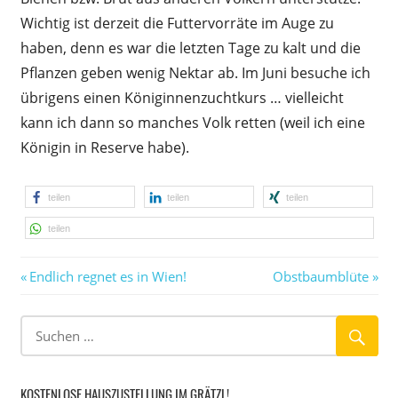
Wichtig ist derzeit die Futtervorräte im Auge zu
haben, denn es war die letzten Tage zu kalt und die
Pflanzen geben wenig Nektar ab. Im Juni besuche ich
übrigens einen Königinnenzucht­kurs … vielleicht
kann ich dann so manches Volk retten (weil ich eine
Königin in Reserve habe).
teilen
teilen
teilen
teilen
Vorheriger
Nächster
Beitragsnavigation
Endlich regnet es in Wien!
Obstbaumblüte
Beitrag:
Beitrag:
KOSTENLOSE HAUSZUSTELLUNG IM GRÄTZL!